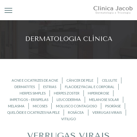
DERMATOLOGIA CLÍNICA
ACNE E CICATRIZES DE ACNE
CÂNCER DE PELE
CELULITE
DERMATITES
ESTRIAS
FLACIDEZ FACIAL E CORPORAL
HERPES SIMPLES
HERPES ZOSTER
HIPERIDROSE
IMPETIGOS – ERISIPELAS
LEUCODERMIA
MELANOSE SOLAR
MELASMA
MICOSES
MOLUSCO CONTAGIOSO
PSORÍASE
QUELÓIDE E CICATRIZES NA PELE
ROSÁCEA
VERRUGAS VIRAIS
VITILIGO
VERRUGAS VIRAIS