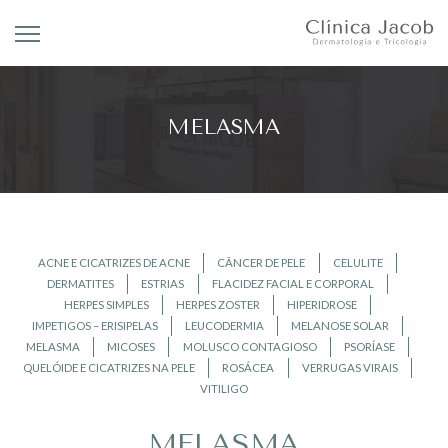
MELASMA
ACNE E CICATRIZES DE ACNE
CÂNCER DE PELE
CELULITE
DERMATITES
ESTRIAS
FLACIDEZ FACIAL E CORPORAL
HERPES SIMPLES
HERPES ZOSTER
HIPERIDROSE
IMPETIGOS – ERISIPELAS
LEUCODERMIA
MELANOSE SOLAR
MELASMA
MICOSES
MOLUSCO CONTAGIOSO
PSORÍASE
QUELÓIDE E CICATRIZES NA PELE
ROSÁCEA
VERRUGAS VIRAIS
VITILIGO
MELASMA