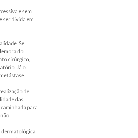
xcessiva e sem
e ser divida em
alidade.
Se
 demora do
nto cirúrgico,
atório.
Já o
e metástase
.
realização de
ndidade das
 encaminhada para
 não.
ia dermatológica