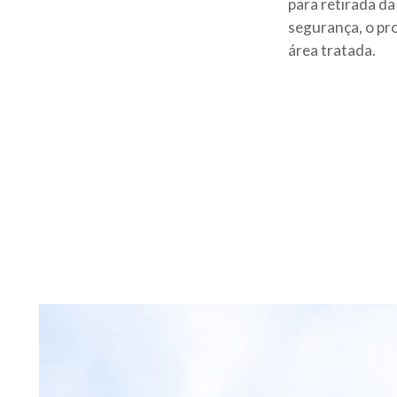
para retirada da
segurança, o pro
área tratada.