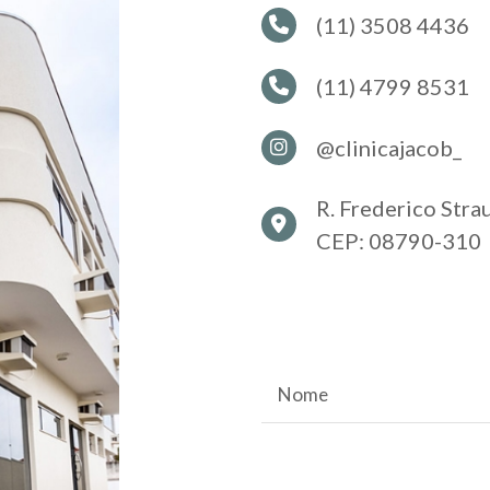
(11) 3508 4436
(11) 4799 8531
@clinicajacob_
R. Frederico Stra
CEP: 08790-310