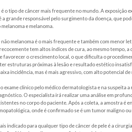
 é o tipo de câncer mais frequente no mundo. A exposição e
 é a grande responsável pelo surgimento da doença, que pod
ão melanoma e melanoma.
e não melanoma é o mais frequente e também com menor let
recocemente tem altos índices de cura, ao mesmo tempo, a
 favorecer o crescimento local, o que dificulta o procedime
 estruturas próximas à lesão e resultado estético insatisf
ixa incidência, mas é mais agressivo, com
alto potencial d
 o exame clínico pelo médico dermatologista e na suspeita a 
iagnóstico.
O especialista irá realizar uma análise em profu
existentes no corpo do paciente. Após a coleta, a amostra é
mopatológica, onde é confirmado se é um tumor maligno ou
s indicado para qualquer tipo de câncer de pele é a cirurg