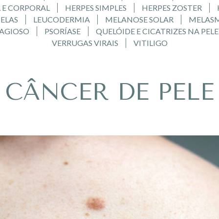
L E CORPORAL
HERPES SIMPLES
HERPES ZOSTER
PELAS
LEUCODERMIA
MELANOSE SOLAR
MELAS
AGIOSO
PSORÍASE
QUELÓIDE E CICATRIZES NA PELE
VERRUGAS VIRAIS
VITILIGO
CÂNCER DE PELE