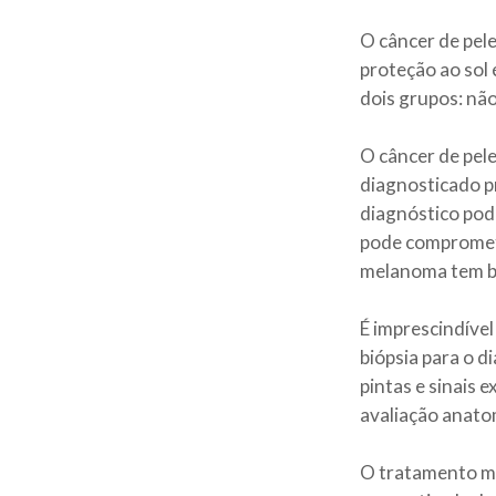
O câncer de pele
proteção ao sol
dois grupos: n
O câncer de pel
diagnosticado p
diagnóstico pode
pode comprometer
melanoma tem ba
É imprescindível
biópsia para o d
pintas e sinais 
avaliação anato
O tratamento mai