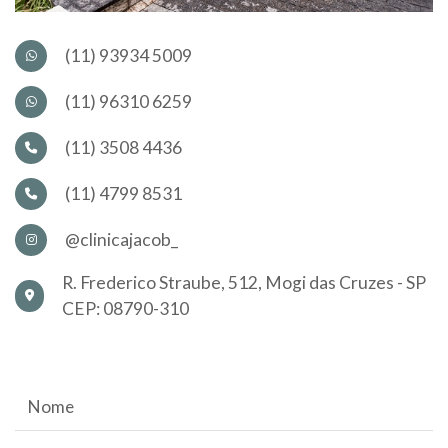
(11) 93934 5009
(11) 96310 6259
(11) 3508 4436
(11) 4799 8531
@clinicajacob_
R. Frederico Straube, 512, Mogi das Cruzes - SP
CEP: 08790-310