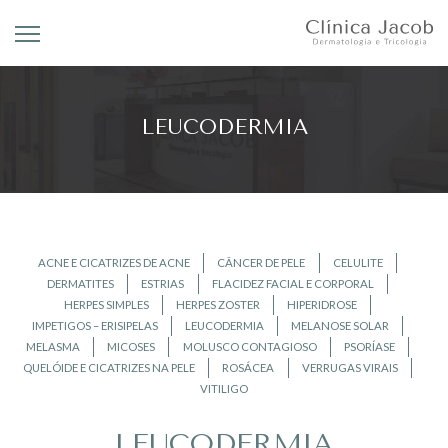
LEUCODERMIA
ACNE E CICATRIZES DE ACNE
CÂNCER DE PELE
CELULITE
DERMATITES
ESTRIAS
FLACIDEZ FACIAL E CORPORAL
HERPES SIMPLES
HERPES ZOSTER
HIPERIDROSE
IMPETIGOS – ERISIPELAS
LEUCODERMIA
MELANOSE SOLAR
MELASMA
MICOSES
MOLUSCO CONTAGIOSO
PSORÍASE
QUELÓIDE E CICATRIZES NA PELE
ROSÁCEA
VERRUGAS VIRAIS
VITILIGO
LEUCODERMIA