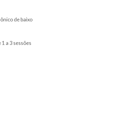
rônico de baixo
 1 a 3 sessões