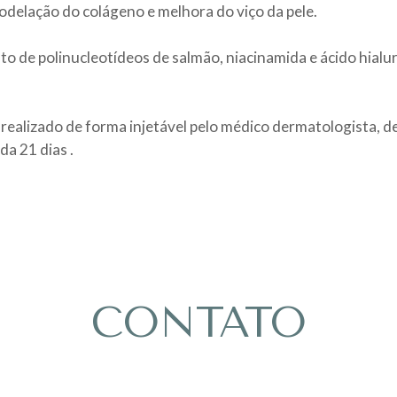
odelação do colágeno e melhora do viço da pele.
o de polinucleotídeos de salmão, niacinamida e ácido hialu
ealizado de forma injetável pelo médico dermatologista, de
da 21 dias .
CONTATO