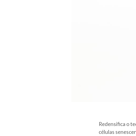
Redensifica o t
células senesce