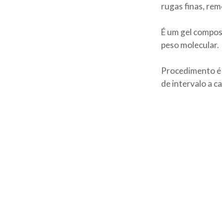
rugas finas, rem
É um gel compost
peso molecular.
Procedimento é r
de intervalo a ca