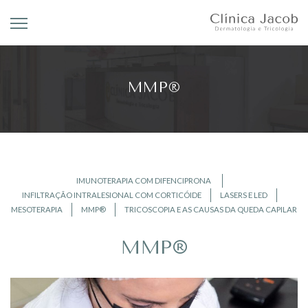
MMP®
IMUNOTERAPIA COM DIFENCIPRONA
INFILTRAÇÃO INTRALESIONAL COM CORTICÓIDE
LASERS E LED
MESOTERAPIA
MMP®
TRICOSCOPIA E AS CAUSAS DA QUEDA CAPILAR
MMP®