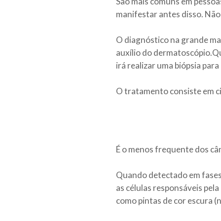
São mais comuns em pessoas 
manifestar antes disso. Nã
O diagnóstico na grande mai
auxílio do dermatoscópio.Qu
irá realizar uma biópsia para
O tratamento consiste em cir
É o menos frequente dos cân
Quando detectado em fases in
as células responsáveis pel
como pintas de cor escura (