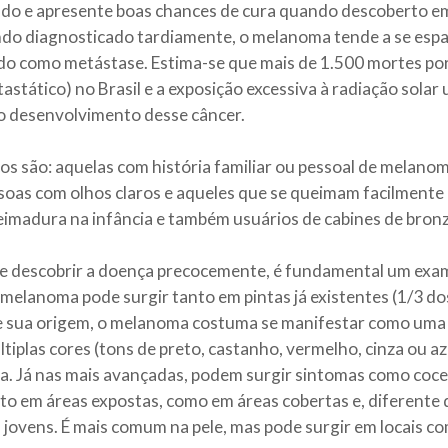
ado e apresente boas chances de cura quando descoberto em s
o diagnosticado tardiamente, o melanoma tende a se espal
do como metástase. Estima-se que mais de 1.500 mortes po
ático) no Brasil e a exposição excessiva à radiação solar ul
a o desenvolvimento desse câncer.
s são: aquelas com história familiar ou pessoal de melanoma
essoas com olhos claros e aqueles que se queimam facilmente
imadura na infância e também usuários de cabines de bronze
e descobrir a doença precocemente, é fundamental um exa
melanoma pode surgir tanto em pintas já existentes (1/3 dos
 sua origem, o melanoma costuma se manifestar como uma p
tiplas cores (tons de preto, castanho, vermelho, cinza ou azu
 Já nas mais avançadas, podem surgir sintomas como coce
o em áreas expostas, como em áreas cobertas e, diferente 
jovens. É mais comum na pele, mas pode surgir em locais co