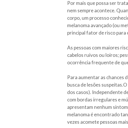
Por mais que possa ser trat
nem sempre acontece. Quand
corpo, um processo conheci
melanoma avançado (ou metast
principal fator de risco par
As pessoas com maiores risco
cabelos ruivos ou loiros; p
ocorrência frequente de que
Para aumentar as chances d
busca de lesões suspeitas.O 
dos casos). Independente de
com bordas irregulares e múl
apresentam nenhum sintoma.
melanoma é encontrado tant
vezes acomete pessoas mais 