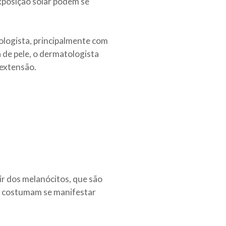
xposição solar podem se
ologista, principalmente com
de pele, o dermatologista
 extensão.
ir dos melanócitos, que são
so costumam se manifestar