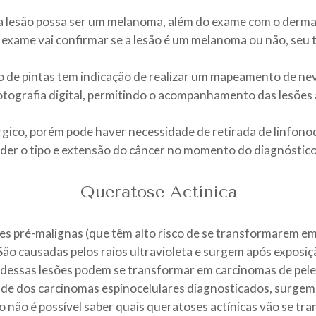
 lesão possa ser um melanoma, além do exame com o derma
te exame vai confirmar se a lesão é um melanoma ou não, seu t
de pintas tem indicação de realizar um mapeamento de n
otografia digital, permitindo o acompanhamento das lesões 
gico, porém pode haver necessidade de retirada de linfonod
nder o tipo e extensão do câncer no momento do diagnóstico
Queratose Actínica
es pré-malignas (que têm alto risco de se transformarem e
o causadas pelos raios ultravioleta e surgem após exposiçã
dessas lesões podem se transformar em carcinomas de pele 
de dos carcinomas espinocelulares diagnosticados, surgem 
o não é possível saber quais queratoses actínicas vão se t