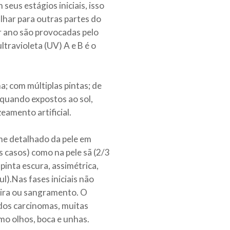
eus estágios iniciais, isso
har para outras partes do
r ano são provocadas pelo
travioleta (UV) A e B é o
; com múltiplas pintas; de
 quando expostos ao sol,
amento artificial.
me detalhado da pele em
 casos) como na pele sã (2/3
inta escura, assimétrica,
l).Nas fases iniciais não
ira ou sangramento. O
dos carcinomas, muitas
mo olhos, boca e unhas.