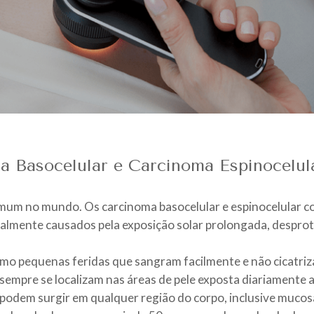
a Basocelular e Carcinoma Espinocelula
comum no mundo. Os carcinoma basocelular e espinocelular
ipalmente causados pela exposição solar prolongada, despro
o pequenas feridas que sangram facilmente e não cicatri
 sempre se localizam nas áreas de pele exposta diariamente a
 podem surgir em qualquer região do corpo, inclusive mucos