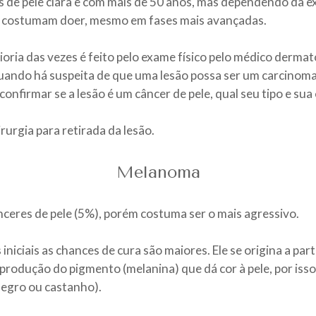
de pele clara e com mais de 50 anos, mas dependendo da e
o costumam doer, mesmo em fases mais avançadas.
oria das vezes é feito pelo exame físico pelo médico dermat
ando há suspeita de que uma lesão possa ser um carcinoma 
 confirmar se a lesão é um câncer de pele, qual seu tipo e sua
urgia para retirada da lesão.
Melanoma
ceres de pele (5%), porém costuma ser o mais agressivo.
iciais as chances de cura são maiores. Ele se origina a part
a produção do pigmento (melanina) que dá cor à pele, por is
negro ou castanho).